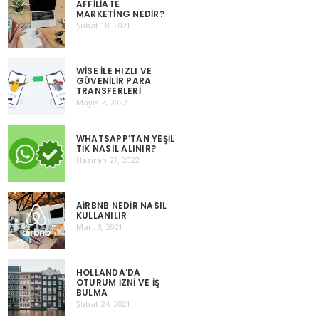
AFFILIATE
MARKETING NEDIR?
Şubat 18, 2021
WISE ILE HIZLI VE
GÜVENILIR PARA
TRANSFERLERI
Mayıs 7, 2022
WHATSAPP’TAN YEŞIL
TIK NASIL ALINIR?
Haziran 27, 2022
AIRBNB NEDIR NASIL
KULLANILIR
Mart 3, 2021
HOLLANDA’DA
OTURUM İZNI VE İŞ
BULMA
Şubat 24, 2021