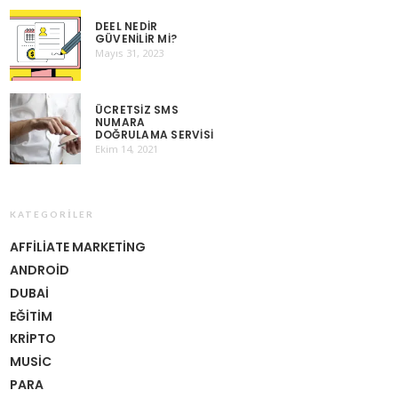
DEEL NEDIR
GÜVENILIR MI?
Mayıs 31, 2023
ÜCRETSIZ SMS
NUMARA
DOĞRULAMA SERVISI
Ekim 14, 2021
KATEGORILER
AFFILIATE MARKETING
ANDROID
DUBAI
EĞITIM
KRIPTO
MUSIC
PARA