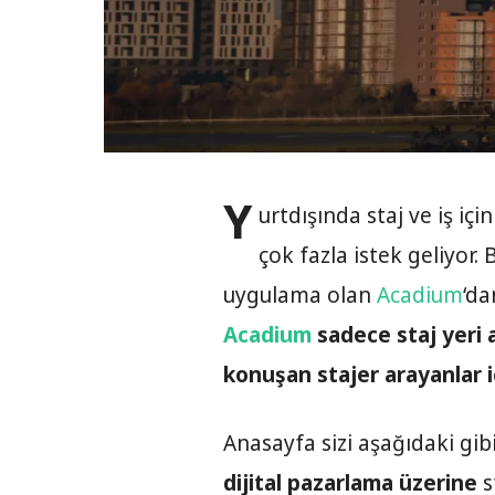
Y
urtdışında staj ve iş iç
çok fazla istek geliyor
uygulama olan
Acadium
‘da
Acadium
sadece staj yeri a
konuşan stajer arayanlar iç
Anasayfa sizi aşağıdaki gib
dijital pazarlama üzerine
s