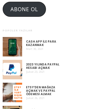
ABONE OL
POPÜLER YAZILAR
CASH APP ILE PARA
KAZANMAK
Mart 30, 2021
2023 YILINDA PAYPAL
HESABI AÇMAK
Şubat 23, 2021
ETSY’DEN MAĞAZA
AÇMAK VE PAYPAL
ÖDEMESI ALMAK
Şubat 26, 2021