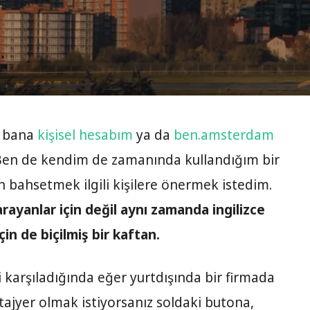
in bana
kişisel hesabım
ya da
ben.amsterdam
. Ben de kendim de zamanında kullandığım bir
n bahsetmek ilgili kişilere önermek istedim.
rayanlar için değil aynı zamanda ingilizce
in de biçilmiş bir kaftan.
i karşıladığında eğer yurtdışında bir firmada
tajyer olmak istiyorsanız soldaki butona,