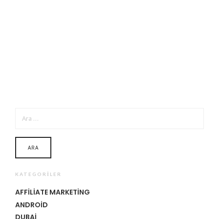
ARAMA:
KATEGORILER
AFFILIATE MARKETING
ANDROID
DUBAI