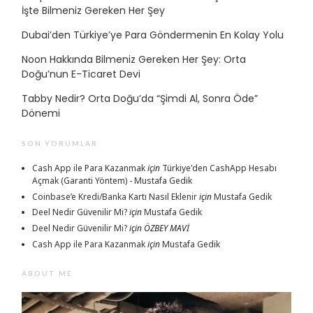
İşte Bilmeniz Gereken Her Şey
Dubai’den Türkiye’ye Para Göndermenin En Kolay Yolu
Noon Hakkında Bilmeniz Gereken Her Şey: Orta
Doğu’nun E-Ticaret Devi
Tabby Nedir? Orta Doğu’da “Şimdi Al, Sonra Öde”
Dönemi
SON YORUMLAR
Cash App ile Para Kazanmak
için
Türkiye'den CashApp Hesabı
Açmak (Garanti Yöntem) - Mustafa Gedik
Coinbase’e Kredi/Banka Kartı Nasıl Eklenir
için
Mustafa Gedik
Deel Nedir Güvenilir Mi?
için
Mustafa Gedik
Deel Nedir Güvenilir Mi?
için
ÖZBEY MAVİ
Cash App ile Para Kazanmak
için
Mustafa Gedik
ABOUT ME