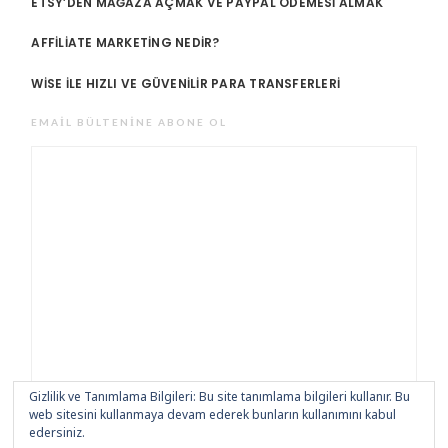
ETSY’DEN MAĞAZA AÇMAK VE PAYPAL ÖDEMESI ALMAK
AFFILIATE MARKETING NEDIR?
WISE ILE HIZLI VE GÜVENILIR PARA TRANSFERLERI
EMAIL BÜLTENINE ABONE OL
Gizlilik ve Tanımlama Bilgileri: Bu site tanımlama bilgileri kullanır. Bu
web sitesini kullanmaya devam ederek bunların kullanımını kabul
edersiniz.