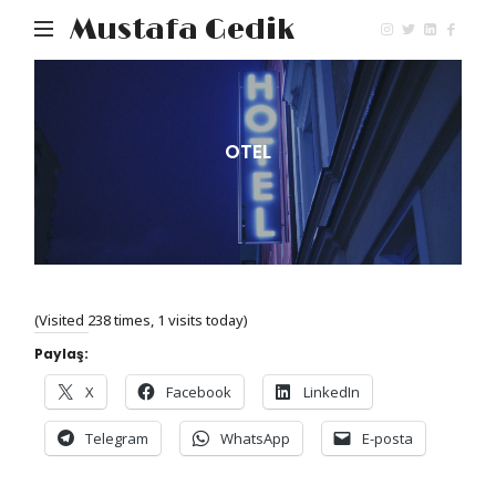
Mustafa Gedik
OTEL
(Visited 238 times, 1 visits today)
Paylaş:
X
Facebook
LinkedIn
Telegram
WhatsApp
E-posta