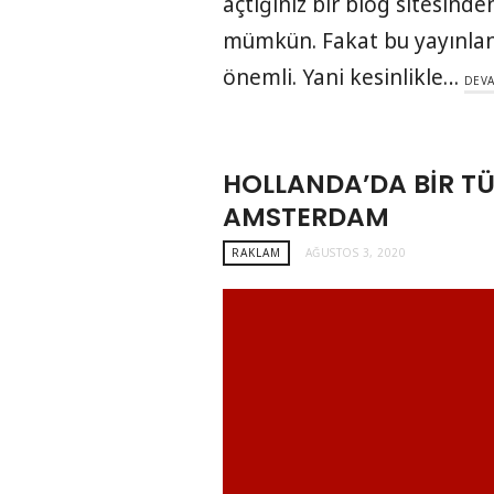
açtığınız bir blog sitesin
mümkün. Fakat bu yayınlanan
önemli. Yani kesinlikle…
DEVA
HOLLANDA’DA BIR TÜ
AMSTERDAM
RAKLAM
AĞUSTOS 3, 2020