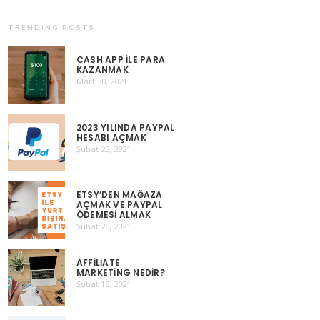
TRENDING POSTS
CASH APP ILE PARA
KAZANMAK
Mart 30, 2021
2023 YILINDA PAYPAL
HESABI AÇMAK
Şubat 23, 2021
ETSY’DEN MAĞAZA
AÇMAK VE PAYPAL
ÖDEMESI ALMAK
Şubat 26, 2021
AFFILIATE
MARKETING NEDIR?
Şubat 18, 2021