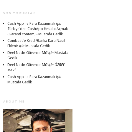
SON YORUMLAR
Cash App ile Para Kazanmak
için
Türkiye'den CashApp Hesabı Açmak
(Garanti Yöntem) - Mustafa Gedik
Coinbase’e Kredi/Banka Kartı Nasıl
Eklenir
için
Mustafa Gedik
Deel Nedir Güvenilir Mi?
için
Mustafa
Gedik
Deel Nedir Güvenilir Mi?
için
ÖZBEY
MAVİ
Cash App ile Para Kazanmak
için
Mustafa Gedik
ABOUT ME