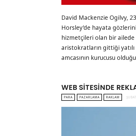
David Mackenzie Ogilvy, 23
Horsley’de hayata gözlerini 
hizmetçileri olan bir ailed
aristokratların gittiği yatı
amcasının kurucusu olduğ
WEB SITESINDE REK
PARA
PAZARLAMA
RAKLAM
ŞUBAT