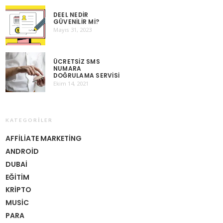
DEEL NEDIR
GÜVENILIR MI?
Mayıs 31, 2023
ÜCRETSIZ SMS
NUMARA
DOĞRULAMA SERVISI
Ekim 14, 2021
KATEGORILER
AFFILIATE MARKETING
ANDROID
DUBAI
EĞITIM
KRIPTO
MUSIC
PARA