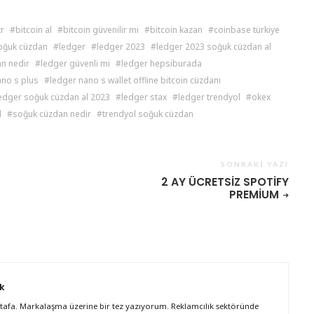
tr
bitcoin al
bitcoin güvenilir mi
bitcoin kazan
coinbase türkiye
oğuk cüzdan
ledger
ledger 2023
ledger 2023 soğuk cüzdan al
n nedir
ledger güvenli mi
ledger hepsiburada
ano s plus
ledger nano s wallet offline bitcoin cüzdanı
edger soğuk cüzdan al 2023
ledger stax
ledger trendyol
okex
l
soğuk cüzdan nedir
trendyol soğuk cüzdan
SONRAKI YAZI
2 AY ÜCRETSIZ SPOTIFY
PREMIUM
k
afa. Markalaşma üzerine bir tez yazıyorum. Reklamcılık sektöründe