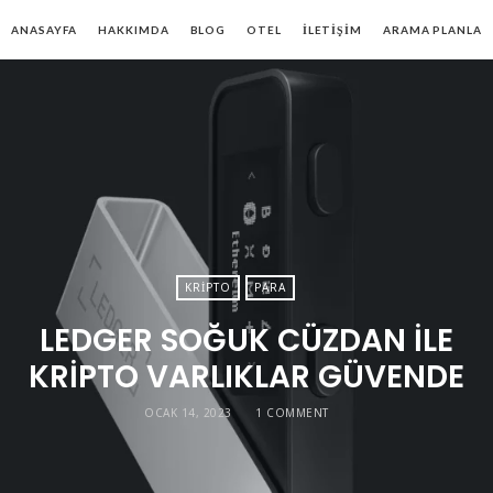
ANASAYFA
HAKKIMDA
BLOG
OTEL
İLETIŞIM
ARAMA PLANLA
KRIPTO
PARA
LEDGER SOĞUK CÜZDAN ILE
KRIPTO VARLIKLAR GÜVENDE
OCAK 14, 2023
1 COMMENT