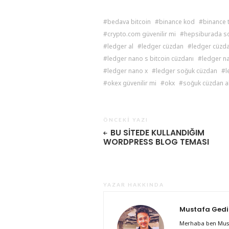
bedava bitcoin
binance kod
binance 
crypto.com güvenilir mi
hepsiburada s
ledger al
ledger cüzdan
ledger cüzda
ledger nano s bitcoin cüzdanı
ledger n
ledger nano x
ledger soğuk cüzdan
l
okex güvenilir mi
okx
soğuk cüzdan a
ÖNCEKI YAZI
BU SITEDE KULLANDIĞIM
WORDPRESS BLOG TEMASI
YAZAR HAKKINDA
Mustafa Gedi
Merhaba ben Must