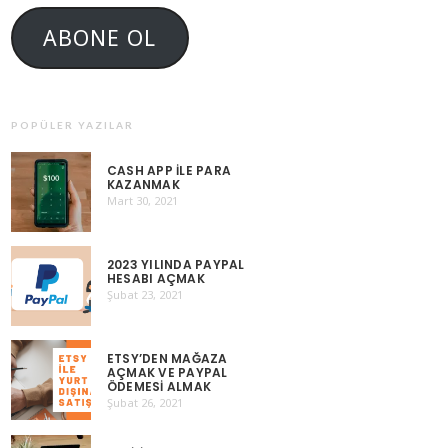
ABONE OL
POPÜLER YAZILAR
CASH APP ILE PARA
KAZANMAK
Mart 30, 2021
2023 YILINDA PAYPAL
HESABI AÇMAK
Şubat 23, 2021
ETSY’DEN MAĞAZA
AÇMAK VE PAYPAL
ÖDEMESI ALMAK
Şubat 26, 2021