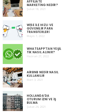
AFFILIATE
MARKETING NEDIR?
Şubat 18, 2021
WISE ILE HIZLI VE
GÜVENILIR PARA
TRANSFERLERI
Mayıs 7, 2022
WHATSAPP’TAN YEŞIL
TIK NASIL ALINIR?
Haziran 27, 2022
AIRBNB NEDIR NASIL
KULLANILIR
Mart 3, 2021
HOLLANDA’DA
OTURUM İZNI VE İŞ
BULMA
Şubat 24, 2021