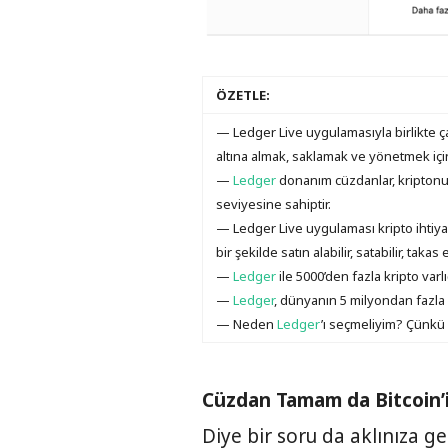
ÖZETLE:
— Ledger Live uygulamasıyla birlikte ça
altına almak, saklamak ve yönetmek içi
—
Ledger
donanım cüzdanlar, kriptonu
seviyesine sahiptir.
— Ledger Live uygulaması kripto ihtiyaçla
bir şekilde satın alabilir, satabilir, takas 
—
Ledger
ile 5000’den fazla kripto varlı
—
Ledger
, dünyanın 5 milyondan fazla 
— Neden
Ledger
’ı seçmeliyim? Çünkü
Cüzdan Tamam da Bitcoin’
Diye bir soru da aklınıza ge