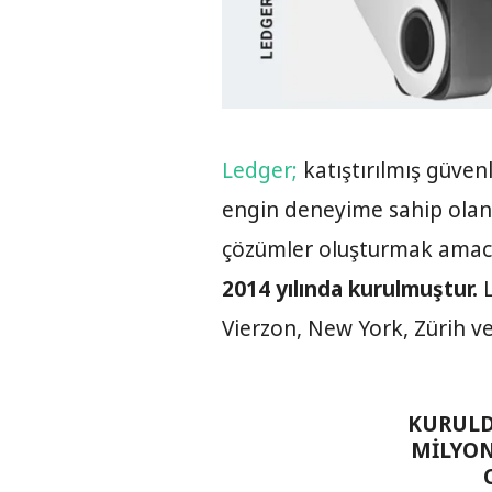
Ledger;
katıştırılmış güvenl
engin deneyime sahip olan v
çözümler oluşturmak amacı
2014 yılında kurulmuştur.
L
Vierzon, New York, Zürih ve
KURULD
MILYON