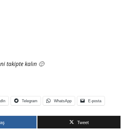
eni takipte kalın 🙂
dIn
Telegram
WhatsApp
E-posta
laş
Tweet