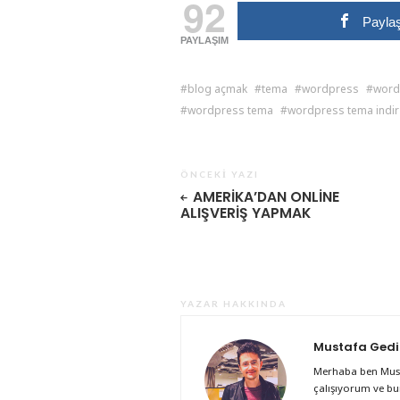
92
Payla
PAYLAŞIM
blog açmak
tema
wordpress
word
wordpress tema
wordpress tema indir
ÖNCEKI YAZI
AMERIKA’DAN ONLINE
ALIŞVERIŞ YAPMAK
YAZAR HAKKINDA
Mustafa Gedi
Merhaba ben Must
çalışıyorum ve bu