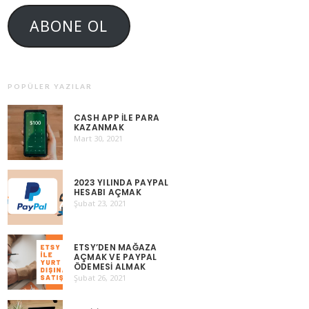
ABONE OL
POPÜLER YAZILAR
CASH APP ILE PARA
KAZANMAK
Mart 30, 2021
2023 YILINDA PAYPAL
HESABI AÇMAK
Şubat 23, 2021
ETSY’DEN MAĞAZA
AÇMAK VE PAYPAL
ÖDEMESI ALMAK
Şubat 26, 2021