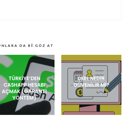
UNLARA DA BI GÖZ AT
TÜRKIYE’DEN
DEEL NEDIR
CASHAPP HESABI
GÜVENILIR MI?
AÇMAK (GARANTI
YÖNTEM)