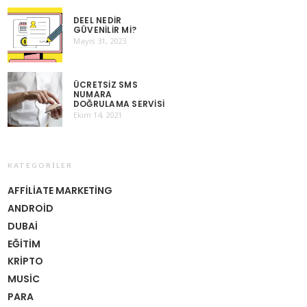
DEEL NEDIR
GÜVENILIR MI?
Mayıs 31, 2023
ÜCRETSIZ SMS
NUMARA
DOĞRULAMA SERVISI
Ekim 14, 2021
KATEGORILER
AFFILIATE MARKETING
ANDROID
DUBAI
EĞITIM
KRIPTO
MUSIC
PARA