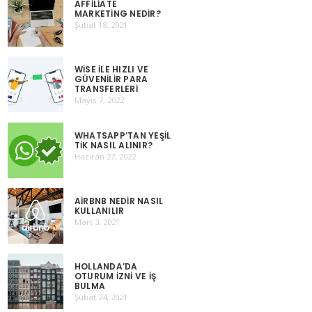
AFFILIATE
MARKETING NEDIR?
Şubat 18, 2021
WISE ILE HIZLI VE
GÜVENILIR PARA
TRANSFERLERI
Mayıs 7, 2022
WHATSAPP’TAN YEŞIL
TIK NASIL ALINIR?
Haziran 27, 2022
AIRBNB NEDIR NASIL
KULLANILIR
Mart 3, 2021
HOLLANDA’DA
OTURUM İZNI VE İŞ
BULMA
Şubat 24, 2021