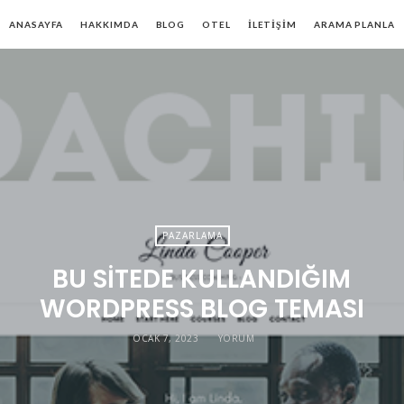
ANASAYFA
HAKKIMDA
BLOG
OTEL
İLETIŞIM
ARAMA PLANLA
PAZARLAMA
BU SITEDE KULLANDIĞIM
WORDPRESS BLOG TEMASI
OCAK 7, 2023
YORUM