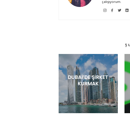
çalışıyorum.
Ş
DUBAI’DE ŞIRKET
KURMAK