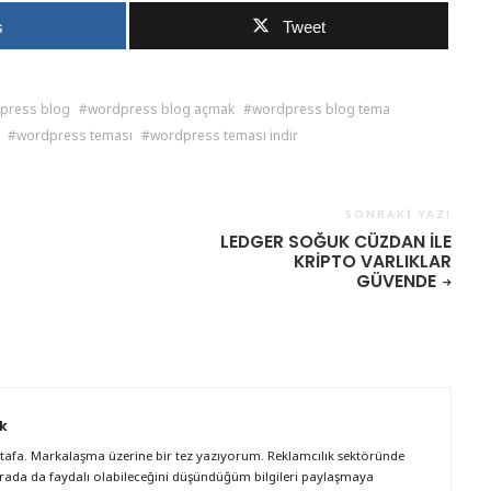
ş
Tweet
press blog
wordpress blog açmak
wordpress blog tema
wordpress teması
wordpress teması indir
SONRAKI YAZI
LEDGER SOĞUK CÜZDAN ILE
KRIPTO VARLIKLAR
GÜVENDE
k
afa. Markalaşma üzerine bir tez yazıyorum. Reklamcılık sektöründe
rada da faydalı olabileceğini düşündüğüm bilgileri paylaşmaya