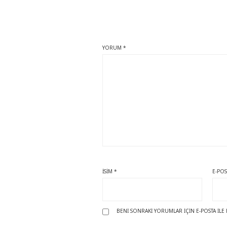
YORUM
*
İSIM
*
E-PO
BENI SONRAKI YORUMLAR IÇIN E-POSTA ILE 