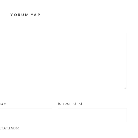
YORUM YAP
STA
*
İNTERNET SITESI
BILGILENDIR.