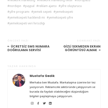
network marketing
network marketing nedir
nordpass
nordvpn
paypal
reklam ajansı
şifre oluşturucu
şifre programı
yemek sepeti
yemeksepeti
yemeksepeti hacklendi mi
yemeksepeti şifre
yemeksepeti veri hırsızlığı
ÖNCEKI YAZI
SONRAKI YAZI
ÜCRETSIZ SMS NUMARA
GIZLI SEKMEDEN EKRAN
DOĞRULAMA SERVISI
GÖRÜNTÜSÜ ALMAK
YAZAR HAKKINDA
Mustafa Gedik
Merhaba ben Mustafa. Markalaşma üzerine bir tez
yazıyorum. Reklamcılık sektöründe çalışıyorum ve
burada da faydalı olabileceğini düşündüğüm
bilgileri paylaşmaya çalışıyorum.