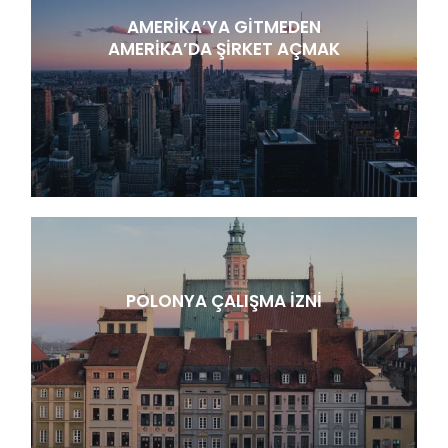
AMERIKA’YA GITMEDEN
AMERIKA’DA ŞIRKET AÇMAK
POLONYA ÇALIŞMA İZNI