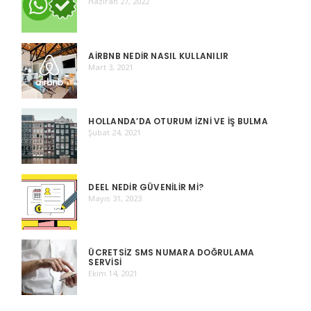
Haziran 27, 2022
AIRBNB NEDIR NASIL KULLANILIR
Mart 3, 2021
HOLLANDA’DA OTURUM İZNI VE İŞ BULMA
Şubat 24, 2021
DEEL NEDIR GÜVENILIR MI?
Mayıs 31, 2023
ÜCRETSIZ SMS NUMARA DOĞRULAMA
SERVISI
Ekim 14, 2021