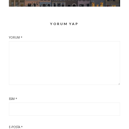
YORUM YAP
YORUM
*
İSIM
*
E-POSTA
*