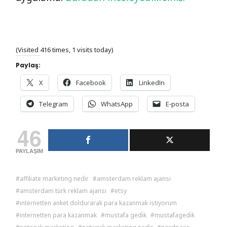
(Visited 416 times, 1 visits today)
Paylaş:
X
Facebook
LinkedIn
Telegram
WhatsApp
E-posta
46
PAYLAŞIM
affiliate marketing nedir
amsterdam reklam ajansı
amsterdam türk reklam ajansı
etsy
internetten anket doldurarak para kazanmak istiyorum
internetten para kazanmak
mustafa gedik
mustafagedik