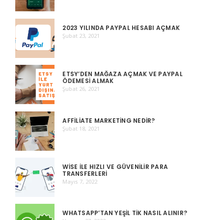
2023 YILINDA PAYPAL HESABI AÇMAK
Şubat 23, 2021
ETSY’DEN MAĞAZA AÇMAK VE PAYPAL
ÖDEMESI ALMAK
Şubat 26, 2021
AFFILIATE MARKETING NEDIR?
Şubat 18, 2021
WISE ILE HIZLI VE GÜVENILIR PARA
TRANSFERLERI
Mayıs 7, 2022
WHATSAPP’TAN YEŞIL TIK NASIL ALINIR?