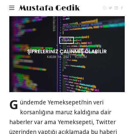
Mustafa Gedik
STUFF
ŞIFRELERINIZ ÇALINMIŞ OLABILIR
KASIM 16, 2021
YORUM
G
ündemde Yemeksepeti’nin veri
korsanlığına maruz kaldığına dair
haberler var ama Yemeksepeti, Twitter
üzerinden yaptığı açıklamada bu haberi