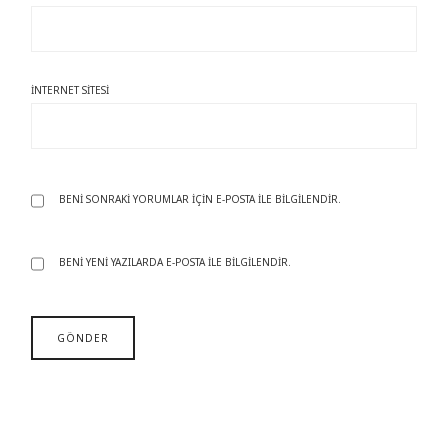
İNTERNET SITESI
BENI SONRAKI YORUMLAR IÇIN E-POSTA ILE BILGILENDIR.
BENI YENI YAZILARDA E-POSTA ILE BILGILENDIR.