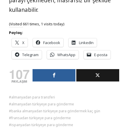
parayı çekmeden, masrafsız bir şekilde
kullanabilir.
(Visited 661 times, 1 visits today)
Paylaş:
X
Facebook
LinkedIn
Telegram
WhatsApp
E-posta
107
PAYLAŞIM
almanyadan para transferi
almanyadan türkiyeye para gönderme
banka almanyadan türkiyeye para göndermek kaç gün
fransadan türkiyeye para gönderme
ispanyadan türkiyeye para gönderme