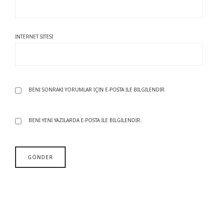
İNTERNET SITESI
BENI SONRAKI YORUMLAR IÇIN E-POSTA ILE BILGILENDIR.
BENI YENI YAZILARDA E-POSTA ILE BILGILENDIR.