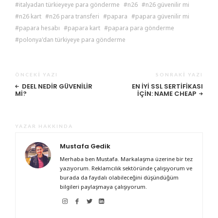
italyadan türkieyeye para gönderme
n26
n26 güvenilir mi
n26 kart
n26 para transferi
papara
papara güvenilir mi
papara hesabı
papara kart
papara para gönderme
polonya'dan türkiyeye para gönderme
ÖNCEKI YAZI
SONRAKI YAZI
DEEL NEDIR GÜVENILIR
EN İYI SSL SERTIFIKASI
MI?
İÇIN: NAME CHEAP
YAZAR HAKKINDA
Mustafa Gedik
Merhaba ben Mustafa. Markalaşma üzerine bir tez
yazıyorum. Reklamcılık sektöründe çalışıyorum ve
burada da faydalı olabileceğini düşündüğüm
bilgileri paylaşmaya çalışıyorum.