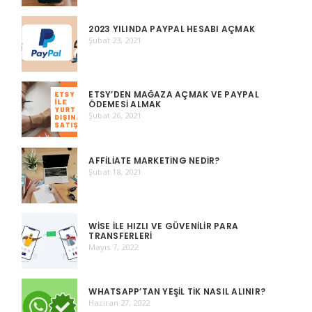
2023 YILINDA PAYPAL HESABI AÇMAK
Şubat 23, 2021
ETSY’DEN MAĞAZA AÇMAK VE PAYPAL
ÖDEMESI ALMAK
Şubat 26, 2021
AFFILIATE MARKETING NEDIR?
Şubat 18, 2021
WISE ILE HIZLI VE GÜVENILIR PARA
TRANSFERLERI
Mayıs 7, 2022
WHATSAPP’TAN YEŞIL TIK NASIL ALINIR?
Haziran 27, 2022