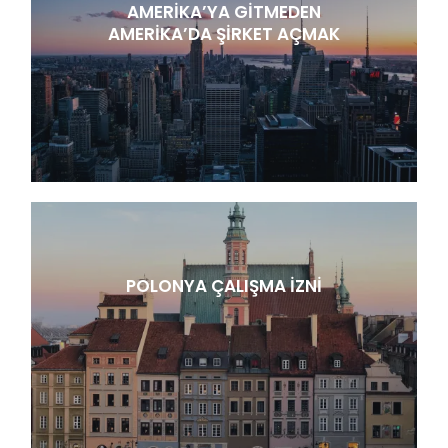
AMERIKA’YA GITMEDEN
AMERIKA’DA ŞIRKET AÇMAK
POLONYA ÇALIŞMA İZNI