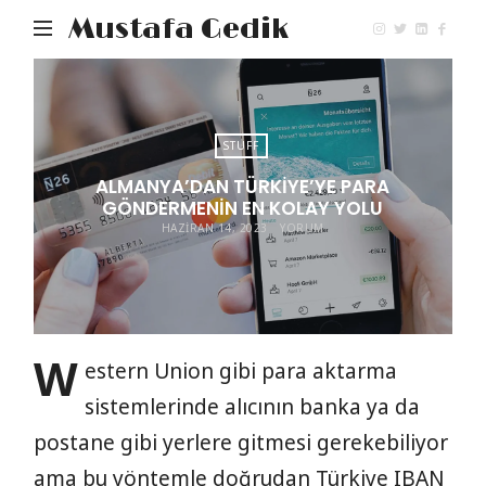
Mustafa Gedik
STUFF
ALMANYA’DAN TÜRKIYE’YE PARA
GÖNDERMENIN EN KOLAY YOLU
HAZIRAN 14, 2023
YORUM
W
estern Union gibi para aktarma
sistemlerinde alıcının banka ya da
postane gibi yerlere gitmesi gerekebiliyor
ama bu yöntemle doğrudan Türkiye IBAN