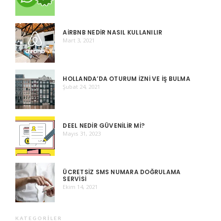
AIRBNB NEDIR NASIL KULLANILIR
Mart 3, 2021
HOLLANDA’DA OTURUM İZNI VE İŞ BULMA
Şubat 24, 2021
DEEL NEDIR GÜVENILIR MI?
Mayıs 31, 2023
ÜCRETSIZ SMS NUMARA DOĞRULAMA
SERVISI
Ekim 14, 2021
KATEGORILER