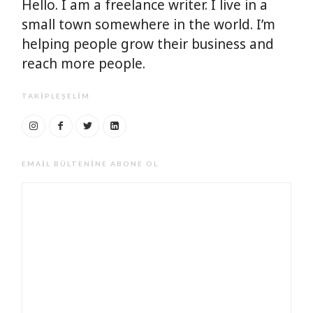
Hello. I am a freelance writer. I live in a
small town somewhere in the world. I’m
helping people grow their business and
reach more people.
TAKIPLEŞELIM
EMAIL BÜLTENINE ABONE OL