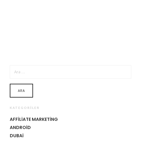
ARAMA:
KATEGORILER
AFFILIATE MARKETING
ANDROID
DUBAI