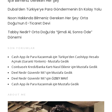
İşte Bilmeniz Gereken Her Şey
Dubai’den Türkiye’ye Para Göndermenin En Kolay Yolu
Noon Hakkında Bilmeniz Gereken Her Şey: Orta
Doğu’nun E-Ticaret Devi
Tabby Nedir? Orta Doğu’da “Şimdi Al, Sonra Öde”
Dönemi
SON YORUMLAR
Cash App ile Para Kazanmak
için
Türkiye'den CashApp Hesabı
Açmak (Garanti Yöntem) - Mustafa Gedik
Coinbase’e Kredi/Banka Kartı Nasıl Eklenir
için
Mustafa Gedik
Deel Nedir Güvenilir Mi?
için
Mustafa Gedik
Deel Nedir Güvenilir Mi?
için
ÖZBEY MAVİ
Cash App ile Para Kazanmak
için
Mustafa Gedik
ABOUT ME