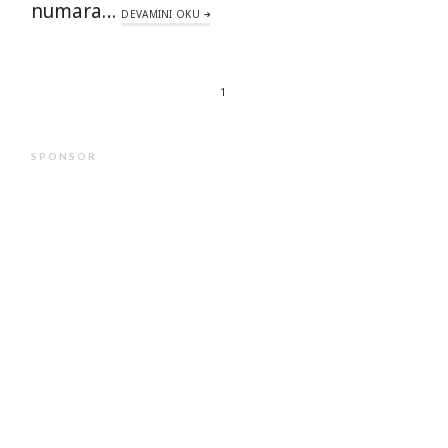
numara…
DEVAMINI OKU
1
SPONSOR