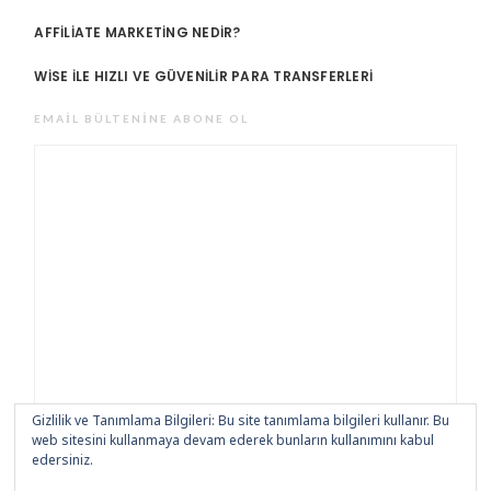
AFFILIATE MARKETING NEDIR?
WISE ILE HIZLI VE GÜVENILIR PARA TRANSFERLERI
EMAIL BÜLTENINE ABONE OL
Gizlilik ve Tanımlama Bilgileri: Bu site tanımlama bilgileri kullanır. Bu
web sitesini kullanmaya devam ederek bunların kullanımını kabul
edersiniz.