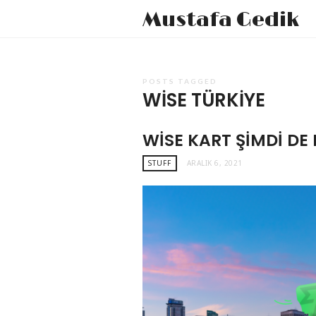
Mustafa Gedik
POSTS TAGGED
WISE TÜRKIYE
WISE KART ŞIMDI D
STUFF
ARALIK 6, 2021