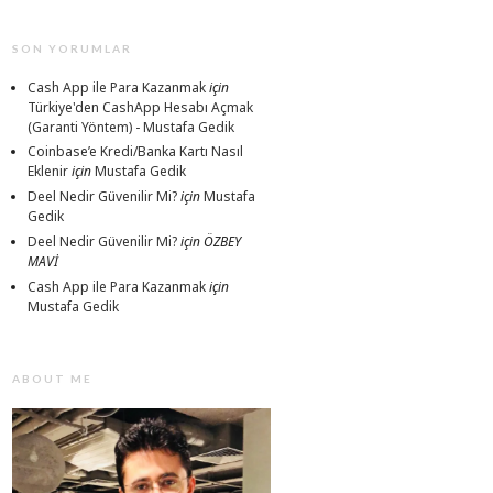
SON YORUMLAR
Cash App ile Para Kazanmak
için
Türkiye'den CashApp Hesabı Açmak
(Garanti Yöntem) - Mustafa Gedik
Coinbase’e Kredi/Banka Kartı Nasıl
Eklenir
için
Mustafa Gedik
Deel Nedir Güvenilir Mi?
için
Mustafa
Gedik
Deel Nedir Güvenilir Mi?
için
ÖZBEY
MAVİ
Cash App ile Para Kazanmak
için
Mustafa Gedik
ABOUT ME