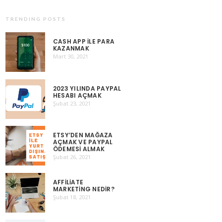
TRENDING POSTS
CASH APP ILE PARA
KAZANMAK
Mart 30, 2021
2023 YILINDA PAYPAL
HESABI AÇMAK
Şubat 23, 2021
ETSY’DEN MAĞAZA
AÇMAK VE PAYPAL
ÖDEMESI ALMAK
Şubat 26, 2021
AFFILIATE
MARKETING NEDIR?
Şubat 18, 2021