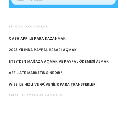
EN ÇOK OKUNANLAR
CASH APP ILE PARA KAZANMAK
2023 YILINDA PAYPAL HESABI AÇMAK
ETSY’DEN MAĞAZA AÇMAK VE PAYPAL ÖDEMESI ALMAK
AFFILIATE MARKETING NEDIR?
WISE ILE HIZLI VE GÜVENILIR PARA TRANSFERLERI
EMAIL BÜLTENINE ABONE OL