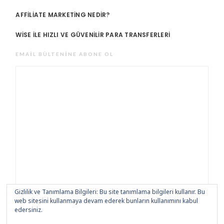
AFFILIATE MARKETING NEDIR?
WISE ILE HIZLI VE GÜVENILIR PARA TRANSFERLERI
EMAIL BÜLTENINE ABONE OL
Gizlilik ve Tanımlama Bilgileri: Bu site tanımlama bilgileri kullanır. Bu
web sitesini kullanmaya devam ederek bunların kullanımını kabul
edersiniz.