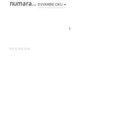
numara…
DEVAMINI OKU
1
SPONSOR