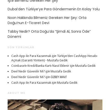
İşte Bilmeniz Gereken Her Şey
Dubai’den Türkiye’ye Para Göndermenin En Kolay Yolu
Noon Hakkında Bilmeniz Gereken Her Şey: Orta
Doğu’nun E-Ticaret Devi
Tabby Nedir? Orta Doğu’da “Şimdi Al, Sonra Öde”
Dönemi
SON YORUMLAR
Cash App ile Para Kazanmak
için
Türkiye'den CashApp Hesabı
Açmak (Garanti Yöntem) - Mustafa Gedik
Coinbase’e Kredi/Banka Kartı Nasıl Eklenir
için
Mustafa Gedik
Deel Nedir Güvenilir Mi?
için
Mustafa Gedik
Deel Nedir Güvenilir Mi?
için
ÖZBEY MAVİ
Cash App ile Para Kazanmak
için
Mustafa Gedik
ABOUT ME