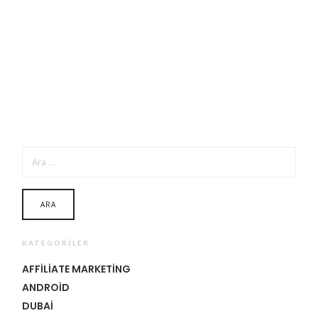
ARAMA:
KATEGORILER
AFFILIATE MARKETING
ANDROID
DUBAI