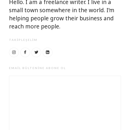
Hello. I am a freelance writer. I live in a
small town somewhere in the world. I’m
helping people grow their business and
reach more people.
TAKIPLEŞELIM
EMAIL BÜLTENINE ABONE OL