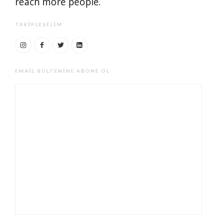
reach more people.
TAKIPLEŞELIM
EMAIL BÜLTENINE ABONE OL