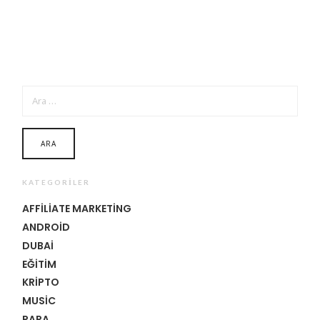
ARAMA:
KATEGORILER
AFFILIATE MARKETING
ANDROID
DUBAI
EĞITIM
KRIPTO
MUSIC
PARA