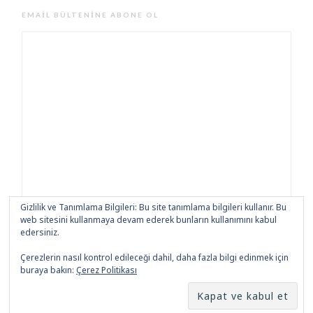
EMAIL BÜLTENINE ABONE OL
Gizlilik ve Tanımlama Bilgileri: Bu site tanımlama bilgileri kullanır. Bu
web sitesini kullanmaya devam ederek bunların kullanımını kabul
edersiniz.
Çerezlerin nasıl kontrol edileceği dahil, daha fazla bilgi edinmek için
buraya bakın:
Çerez Politikası
Made with
by
Ben Amsterdam