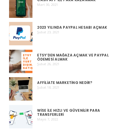
Mart 30, 2021
2023 YILINDA PAYPAL HESABI AÇMAK
Şubat 23, 2021
ETSY’DEN MAĞAZA AÇMAK VE PAYPAL
ÖDEMESI ALMAK
Şubat 26, 2021
AFFILIATE MARKETING NEDIR?
Şubat 18, 2021
WISE ILE HIZLI VE GÜVENILIR PARA
TRANSFERLERI
Mayıs 7, 2022