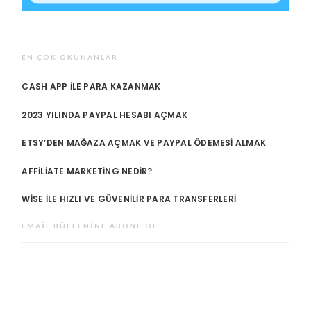
EN ÇOK OKUNANLAR
CASH APP ILE PARA KAZANMAK
2023 YILINDA PAYPAL HESABI AÇMAK
ETSY’DEN MAĞAZA AÇMAK VE PAYPAL ÖDEMESI ALMAK
AFFILIATE MARKETING NEDIR?
WISE ILE HIZLI VE GÜVENILIR PARA TRANSFERLERI
EMAIL BÜLTENINE ABONE OL