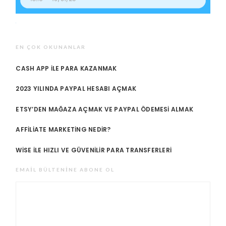
EN ÇOK OKUNANLAR
CASH APP ILE PARA KAZANMAK
2023 YILINDA PAYPAL HESABI AÇMAK
ETSY’DEN MAĞAZA AÇMAK VE PAYPAL ÖDEMESI ALMAK
AFFILIATE MARKETING NEDIR?
WISE ILE HIZLI VE GÜVENILIR PARA TRANSFERLERI
EMAIL BÜLTENINE ABONE OL