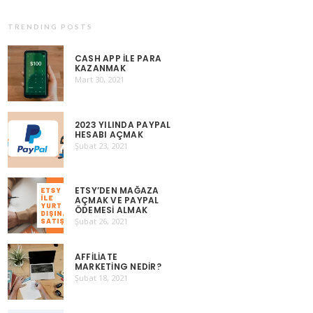
TRENDING POSTS
CASH APP ILE PARA
KAZANMAK
Mart 30, 2021
2023 YILINDA PAYPAL
HESABI AÇMAK
Şubat 23, 2021
ETSY’DEN MAĞAZA
AÇMAK VE PAYPAL
ÖDEMESI ALMAK
Şubat 26, 2021
AFFILIATE
MARKETING NEDIR?
Şubat 18, 2021