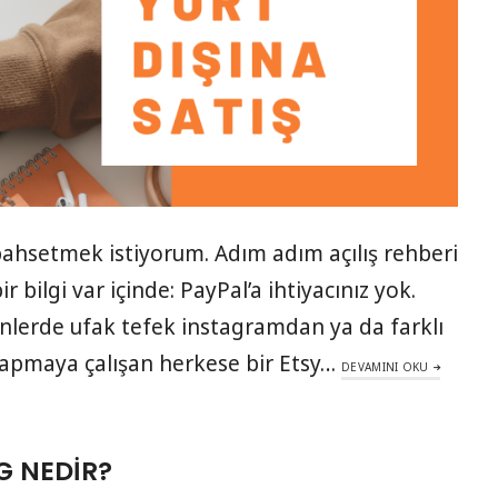
 bahsetmek istiyorum. Adım adım açılış rehberi
 bilgi var içinde: PayPal’a ihtiyacınız yok.
ünlerde ufak tefek instagramdan ya da farklı
yapmaya çalışan herkese bir Etsy…
DEVAMINI OKU
G NEDIR?