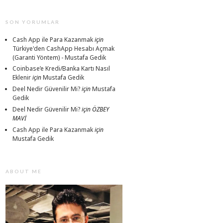
SON YORUMLAR
Cash App ile Para Kazanmak
için
Türkiye'den CashApp Hesabı Açmak
(Garanti Yöntem) - Mustafa Gedik
Coinbase’e Kredi/Banka Kartı Nasıl
Eklenir
için
Mustafa Gedik
Deel Nedir Güvenilir Mi?
için
Mustafa
Gedik
Deel Nedir Güvenilir Mi?
için
ÖZBEY
MAVİ
Cash App ile Para Kazanmak
için
Mustafa Gedik
ABOUT ME