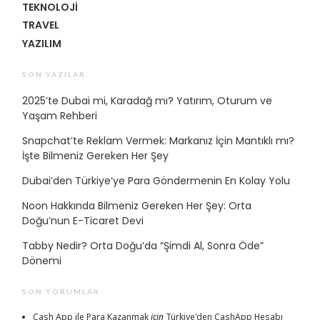
TEKNOLOJI
TRAVEL
YAZILIM
SON YAZILAR
2025’te Dubai mi, Karadağ mı? Yatırım, Oturum ve
Yaşam Rehberi
Snapchat’te Reklam Vermek: Markanız İçin Mantıklı mı?
İşte Bilmeniz Gereken Her Şey
Dubai’den Türkiye’ye Para Göndermenin En Kolay Yolu
Noon Hakkında Bilmeniz Gereken Her Şey: Orta
Doğu’nun E-Ticaret Devi
Tabby Nedir? Orta Doğu’da “Şimdi Al, Sonra Öde”
Dönemi
SON YORUMLAR
Cash App ile Para Kazanmak
için
Türkiye'den CashApp Hesabı