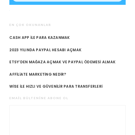
EN ÇOK OKUNANLAR
CASH APP ILE PARA KAZANMAK
2023 YILINDA PAYPAL HESABI AÇMAK
ETSY’DEN MAĞAZA AÇMAK VE PAYPAL ÖDEMESI ALMAK
AFFILIATE MARKETING NEDIR?
WISE ILE HIZLI VE GÜVENILIR PARA TRANSFERLERI
EMAIL BÜLTENINE ABONE OL