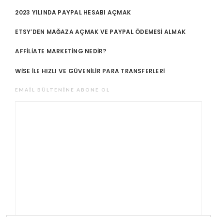
2023 YILINDA PAYPAL HESABI AÇMAK
ETSY’DEN MAĞAZA AÇMAK VE PAYPAL ÖDEMESI ALMAK
AFFILIATE MARKETING NEDIR?
WISE ILE HIZLI VE GÜVENILIR PARA TRANSFERLERI
EMAIL BÜLTENINE ABONE OL