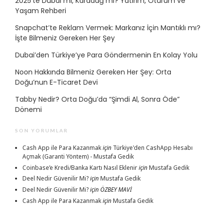
2025’te Dubai mi, Karadağ mı? Yatırım, Oturum ve
Yaşam Rehberi
Snapchat’te Reklam Vermek: Markanız İçin Mantıklı mı?
İşte Bilmeniz Gereken Her Şey
Dubai’den Türkiye’ye Para Göndermenin En Kolay Yolu
Noon Hakkında Bilmeniz Gereken Her Şey: Orta
Doğu’nun E-Ticaret Devi
Tabby Nedir? Orta Doğu’da “Şimdi Al, Sonra Öde”
Dönemi
SON YORUMLAR
Cash App ile Para Kazanmak
için
Türkiye'den CashApp Hesabı
Açmak (Garanti Yöntem) - Mustafa Gedik
Coinbase’e Kredi/Banka Kartı Nasıl Eklenir
için
Mustafa Gedik
Deel Nedir Güvenilir Mi?
için
Mustafa Gedik
Deel Nedir Güvenilir Mi?
için
ÖZBEY MAVİ
Cash App ile Para Kazanmak
için
Mustafa Gedik