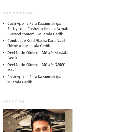
SON YORUMLAR
Cash App ile Para Kazanmak
için
Türkiye'den CashApp Hesabı Açmak
(Garanti Yöntem) - Mustafa Gedik
Coinbase’e Kredi/Banka Kartı Nasıl
Eklenir
için
Mustafa Gedik
Deel Nedir Güvenilir Mi?
için
Mustafa
Gedik
Deel Nedir Güvenilir Mi?
için
ÖZBEY
MAVİ
Cash App ile Para Kazanmak
için
Mustafa Gedik
ABOUT ME