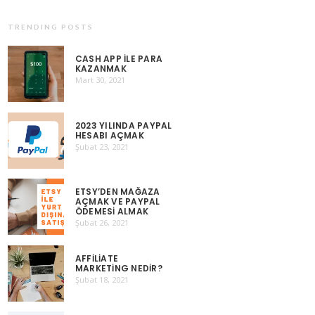
TRENDING POSTS
CASH APP ILE PARA
KAZANMAK
Mart 30, 2021
2023 YILINDA PAYPAL
HESABI AÇMAK
Şubat 23, 2021
ETSY’DEN MAĞAZA
AÇMAK VE PAYPAL
ÖDEMESI ALMAK
Şubat 26, 2021
AFFILIATE
MARKETING NEDIR?
Şubat 18, 2021