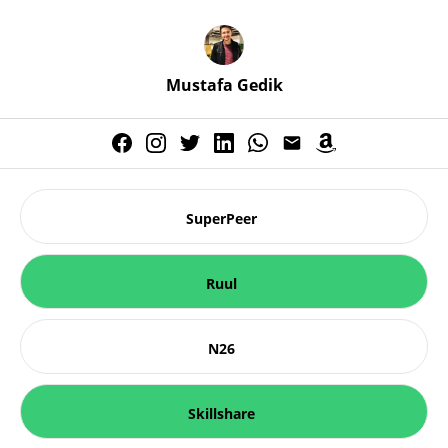
Mustafa Gedik
SuperPeer
Ruul
N26
Skillshare